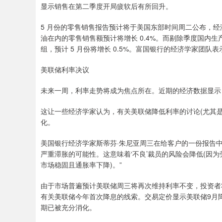
显示销售在第二季度开局疲软后有所回升。
5 月份的零售销售报告预计将于美国东部时间周二公布，经
油在内的零售销售额预计将增长 0.4%。而剔除季度国内生
组，预计 5 月份将增长 0.5%。富国银行的经济学家团队
美联储利率决议
未来一周，利率走势将成为焦点所在。近期的经济数据显示
这让一些经济学家认为，有关美联储降低利率的讨论(尤其
化。
美国银行经济学家斯蒂芬·朱尼亚周三在给客户的一份报告中写
严重滞胀的可能性。这意味着‘不良’裁员的风险会降低(因为
市场稳固且通胀率下降)。”
由于市场普遍预计美联储周三将再次维持利率不变，投资者
有关美联储今年首次降息的线索。交易定价显示美联储9月降
期已被充分消化。