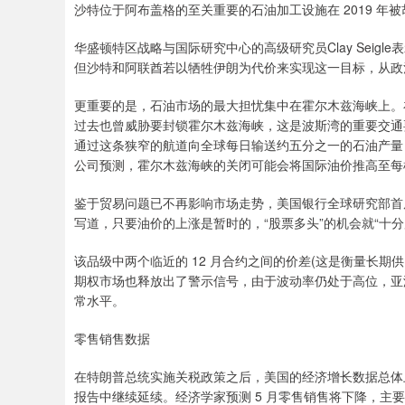
沙特位于阿布盖格的至关重要的石油加工设施在 2019 年
华盛顿特区战略与国际研究中心的高级研究员Clay Seig
但沙特和阿联酋若以牺牲伊朗为代价来实现这一目标，从政
更重要的是，石油市场的最大担忧集中在霍尔木兹海峡上。
过去也曾威胁要封锁霍尔木兹海峡，这是波斯湾的重要交通
通过这条狭窄的航道向全球每日输送约五分之一的石油产量
公司预测，霍尔木兹海峡的关闭可能会将国际油价推高至每桶
鉴于贸易问题已不再影响市场走势，美国银行全球研究部首席投
写道，只要油价的上涨是暂时的，“股票多头”的机会就“十分
该品级中两个临近的 12 月合约之间的价差(这是衡量长期供需平
期权市场也释放出了警示信号，由于波动率仍处于高位，亚
常水平。
零售销售数据
在特朗普总统实施关税政策之后，美国的经济增长数据总体
报告中继续延续。经济学家预测 5 月零售销售将下降，主