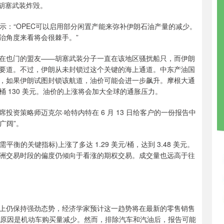
被胡塞武装炸毁。
le表示：“OPEC可以启用部分闲置产能来弥补伊朗石油产量的减少。
治角度来看将会很棘手。”
在也门的盟友——胡塞武装分子一直在该地区骚扰船只，而伊朗
要道。不过，伊朗从未封锁过这个关键的海上通道。中东产油国
，如果伊朗试图封锁该航道，油价可能会进一步飙升。摩根大通
 130 美元。油价的上涨将会加大全球的通胀压力。
资策略师迈克尔·哈特内特在 6 月 13 日给客户的一份报告中
广阔”。
衡的关键指标)上涨了多达 1.29 美元/桶，达到 3.48 美元。
洲交易时段的偏度仍倾向于看涨的期权交易。成交量也远高于往
上仍保持强劲态势，经济学家预计这一趋势将在最新的零售销售
要原因是机动车购买量减少。然而，排除汽车和汽油后，报告可能