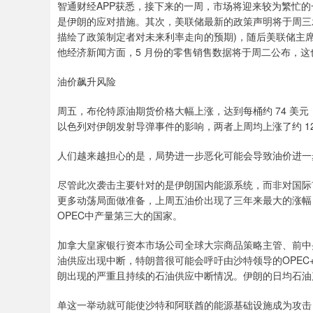
智通财经APP获悉，接下来的一周，市场将迎来较为繁忙
是伊朗的应对措施。其次，美联储最新的政策声明将于周三发布
描绘了政策制定者对未来利率走向的预期)，随后美联储主席鲍
他经济新闻方面，5 月份的零售销售数据将于周二公布，这
油价飙升风险
周五，布伦特原油期货价格大幅上涨，达到每桶约 74 美元
以色列对伊朗发射导弹事件的影响，两者上周均上涨了约 1
人们越来越担心的是，局势进一步恶化可能会导致油价进一
尽管此次袭击主要针对的是伊朗国内能源系统，而非对国际
更多动荡局面做准备，上周五油价出现了三年来最大的涨幅
OPEC中产量第三大的国家。
加拿大皇家银行资本市场公司全球大宗商品策略主管、前中央情报
油供应出现中断，特朗普很可能会呼吁由沙特领导的OPEC
朗出现的严重且持续的石油供应中断情况。伊朗的日均石油产量
单这一举动就可能使沙特和阿联酋的能源基础设施成为攻击