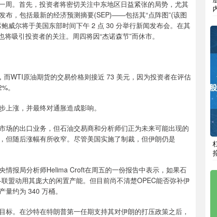
的一周。首先，投资者将密切关注中东地区日益紧张的局势，尤其
，包括最新的经济预测摘要(SEP)——包括其“点阵图”(该图
威尔将于美国东部时间下午 2 点 30 分举行新闻发布会。在其
也将吸引投资者的关注。周四将因“杰诺森节”而休市。
，而WTI原油期货的交易价格则接近 73 美元，因为投资者在评估
2%。
步上涨，并最终对通胀造成影响。
市场的出口业务，但石油交易商和分析师们正为未来可能出现的
，但随后涨幅有所收窄。尽管美国实施了制裁，但伊朗仍是
局分析师Helima Croft在周五的一份报告中表示，如果石
+联盟动用其庞大的闲置产能。但目前尚不清楚OPEC能否弥补伊
约为 340 万桶。
目标。在沙特在特朗普第一任期支持其对伊朗的打压政策之后，